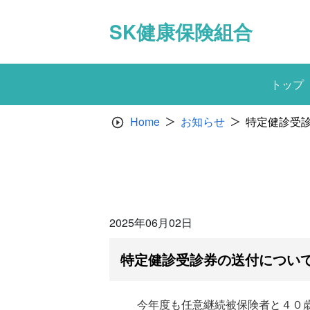
Skip
to
SK健康保険組合
content
トップ
Home
お知らせ
特定健診受
2025年06月02日
特定健診受診券の送付につい
今年度も任意継続被保険者と４０